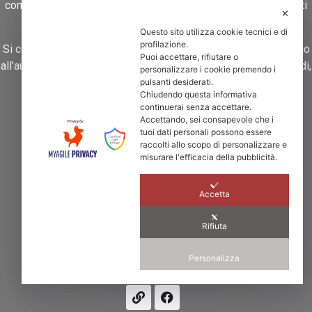
comune di Primiero – San Martino di Castrozza, nelle Dolomiti
✕
del Trentino orientale.
Questo sito utilizza cookie tecnici e di
profilazione.
Si consiglia di parcheggiare l’auto al parcheggio pubblico vicino
Puoi accettare, rifiutare o
all’autostazione delle Corriere e di raggiungere lo Studio a piedi,
personalizzare i cookie premendo i
in Viale Piave 7/A.
pulsanti desiderati.
Chiudendo questa informativa
continuerai senza accettare.
Accettando, sei consapevole che i
tuoi dati personali possono essere
raccolti allo scopo di personalizzare e
misurare l'efficacia della pubblicità.
CONTATTI
Accetta
Viale Piave 7/A, 38054
Primiero San Martino di Castrozza TN
Rifiuta
+39 0439 762201
Personalizza
info@monplan.it