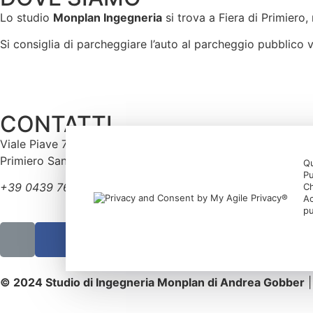
Lo studio
Monplan Ingegneria
si trova a Fiera di Primiero,
Si consiglia di parcheggiare l’auto al parcheggio pubblico vi
CONTATTI
Viale Piave 7/A, 38054
Primiero San Martino di Castrozza TN
Qu
Pu
+39 0439 762201
Ch
Ac
info@monplan.it
pu
© 2024 Studio di Ingegneria Monplan di Andrea Gobber
|